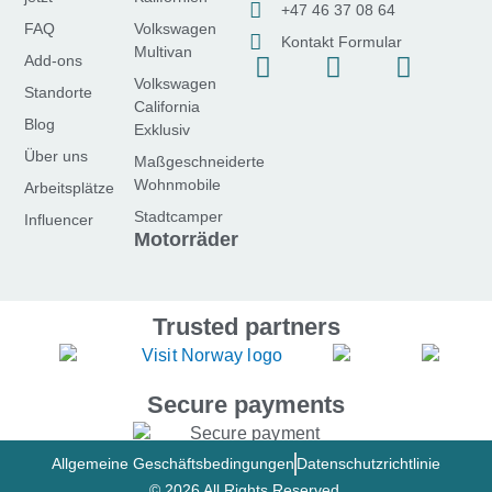
+47 46 37 08 64
FAQ
Volkswagen
Kontakt Formular
Multivan
F
I
Y
Add-ons
Volkswagen
a
n
o
Standorte
California
c
s
u
Blog
Exklusiv
e
t
t
Über uns
Maßgeschneiderte
b
a
u
Wohnmobile
Arbeitsplätze
o
g
b
Stadtcamper
Influencer
o
r
e
Motorräder
k
a
-
m
f
Trusted partners
Secure payments
Allgemeine Geschäftsbedingungen
Datenschutzrichtlinie
© 2026 All Rights Reserved.