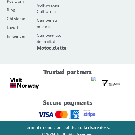
c
s
u
Posizioni
Volkswagen
e
t
t
Blog
California
b
a
u
Chi siamo
Camper su
o
g
b
misura
Lavori
o
r
e
Campeggiatori
Influencer
k
a
della città
-
m
Motociclette
f
Trusted partners
Secure payments
Termini e condizioni
politica sulla riservatezza
© 2026 All Rights Reserved.