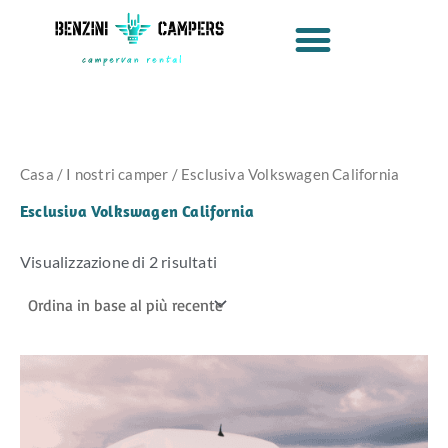
Ordina
Vai
in
al
base
contenuto
al
più
recente
Casa
/
I nostri camper
/ Esclusiva Volkswagen California
Esclusiva Volkswagen California
Visualizzazione di 2 risultati