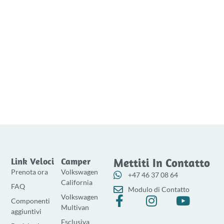
Link Veloci
Camper
Mettiti In Contatto
Prenota ora
Volkswagen
+47 46 37 08 64
California
FAQ
Modulo di Contatto
Volkswagen
F
I
Y
Componenti
Multivan
a
n
o
aggiuntivi
Esclusiva