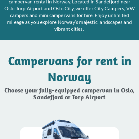
campervan rental in Norway. Located in Sandefjord near
Oslo Torp Airport and Oslo City, we offer City Campers, VW
campers and mini campervans for hire. Enjoy unlimited
mileage as you explore Norway’s majestic landscapes and
vibrant cities.
Campervans for rent in
Norway
Choose your fully-equipped campervan in Oslo,
Sandefjord or Torp Airport