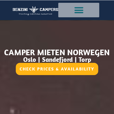
Zum
Inhalt
springen
CAMPER MIETEN NORWEGEN
Oslo | Sandefjord | Torp
CHECK PRICES & AVAILABILITY