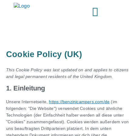
Zum
Einwilligung
Einwilligung
Zustimmung
Einwilligung
Einwilligung
Einwilligung
Zustimmung
Einwilligung
Zustimmung
Zustimmung
Zustimmung
Einwilligung
Einwilligung
Zustimmung
Consent
Inhalt
zum
zum
zum
zum
zum
zum
zum
zum
zum
zum
zum
zur
zum
zum
to
springen
Dienst
Dienst
Service
Dienst
Dienst
Dienst
Dienst
Dienst
Dienst
Dienst
Dienst
Service-
Dienst
Dienst
service
tidio-
WooCommer
Elementor
WordPress
Google-
Google
sourcebuster
Google
Google
GDPR-
Microsoft-
Complianz
Wistia
atlassian-
#!trpst#trp-
live-
Recaptcha
Analytics
js
Ads
Adsense
Cookie-
Clarity
jira-
gettext-
chat
Consent
servicedesk
data-
trpgettextor
Cookie Policy (UK)
This Cookie Policy was last updated on and applies to citizens
and legal permanent residents of the United Kingdom.
1. Einleitung
Unsere Internetseite,
https://benzinicampers.com/de
(im
folgenden: "Die Website") verwendet Cookies und ähnliche
Technologien (der Einfachheit halber werden all diese unter
"Cookies" zusammengefasst). Cookies werden außerdem von
uns beauftragten Drittparteien platziert. In dem unten
stehendem Dokument informieren wir dich über die