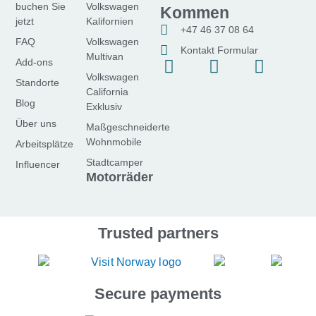
buchen Sie
Volkswagen
Kommen
jetzt
Kalifornien
+47 46 37 08 64
FAQ
Volkswagen
Kontakt Formular
Multivan
F
I
Y
Add-ons
Volkswagen
a
n
o
Standorte
California
c
s
u
Blog
Exklusiv
e
t
t
Über uns
Maßgeschneiderte
b
a
u
Wohnmobile
Arbeitsplätze
o
g
b
Stadtcamper
Influencer
o
r
e
Motorräder
k
a
-
m
f
Trusted partners
Secure payments