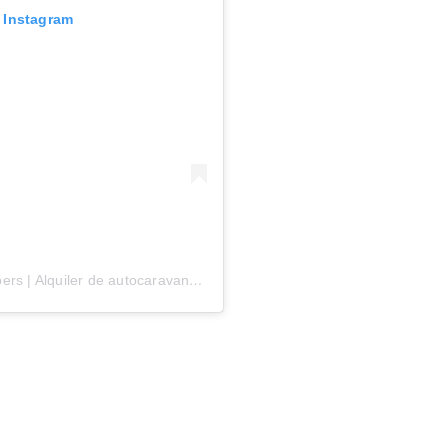
n Instagram
Una publicación compartida por Benzini Campers | Alquiler de autocaravanas Noruega (@benzinicampers)