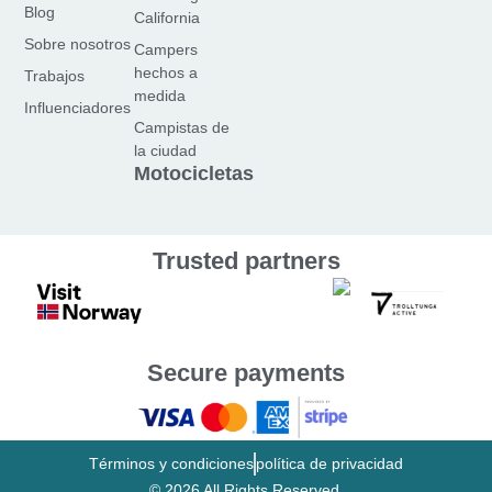
c
s
u
Blog
California
e
t
T
Sobre nosotros
Campers
b
a
u
hechos a
Trabajos
o
g
b
medida
Influenciadores
o
r
e
Campistas de
k
a
la ciudad
-
m
Motocicletas
f
Trusted partners
Secure payments
Términos y condiciones
política de privacidad
© 2026 All Rights Reserved.