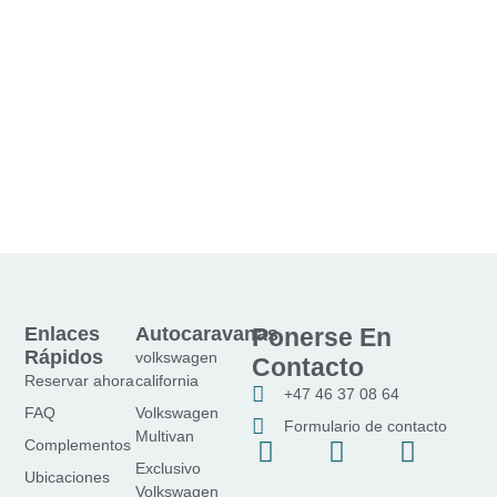
Enlaces
Autocaravanas
Ponerse En
Rápidos
volkswagen
Contacto
Reservar ahora
california
+47 46 37 08 64
FAQ
Volkswagen
Formulario de contacto
Multivan
f
I
Y
Complementos
Exclusivo
a
n
o
Ubicaciones
Volkswagen