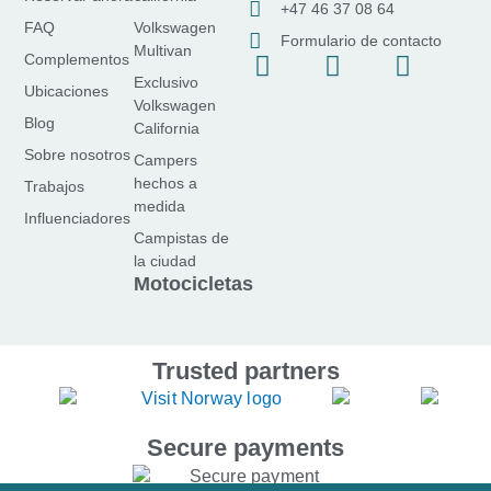
+47 46 37 08 64
FAQ
Volkswagen
Formulario de contacto
Multivan
f
I
Y
Complementos
Exclusivo
a
n
o
Ubicaciones
Volkswagen
c
s
u
Blog
California
e
t
T
Sobre nosotros
Campers
b
a
u
hechos a
Trabajos
o
g
b
medida
Influenciadores
o
r
e
Campistas de
k
a
la ciudad
-
m
Motocicletas
f
Trusted partners
Secure payments