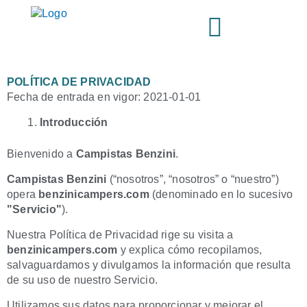
Ir
al
contenido
POLÍTICA DE PRIVACIDAD
Fecha de entrada en vigor: 2021-01-01
Introducción
Bienvenido a
Campistas Benzini
.
Campistas Benzini
(“nosotros”, “nosotros” o “nuestro”)
opera
benzinicampers.com
(denominado en lo sucesivo
"Servicio"
).
Nuestra Política de Privacidad rige su visita a
benzinicampers.com
y explica cómo recopilamos,
salvaguardamos y divulgamos la información que resulta
de su uso de nuestro Servicio.
Utilizamos sus datos para proporcionar y mejorar el