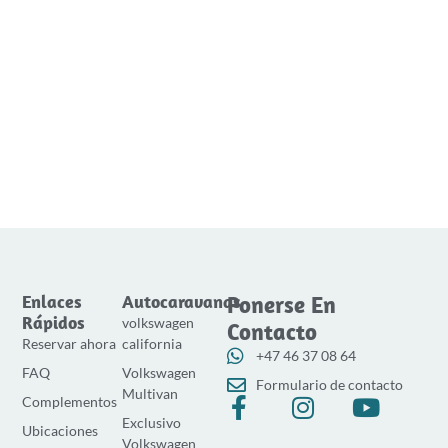
Enlaces
Autocaravanas
Ponerse En
Rápidos
volkswagen
Contacto
Reservar ahora
california
+47 46 37 08 64
FAQ
Volkswagen
Formulario de contacto
Multivan
f
I
Y
Complementos
Exclusivo
a
n
o
Ubicaciones
Volkswagen