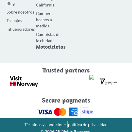
c
s
u
Blog
California
e
t
T
Sobre nosotros
Campers
b
a
u
hechos a
Trabajos
o
g
b
medida
Influenciadores
o
r
e
Campistas de
k
a
la ciudad
-
m
Motocicletas
f
Trusted partners
Secure payments
Términos y condiciones
política de privacidad
© 2026 All Rights Reserved.