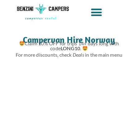
Ir
al
contenido
Campervan Hire Norway
Claim 10% OFF for trips 14+ days long with
code
LONG10
.
For more discounts, check
Deals
in the main menu