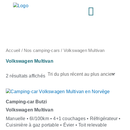
Trié
Aller
du
au
plus
contenu
récent
au
plus
ancien
Accueil
/
Nos camping-cars
/ Volkswagen Multivan
Volkswagen Multivan
2 résultats affichés
Camping-car Butzi
Volkswagen Multivan
Manuelle • 6l/100km • 4+1 couchages • Réfrigérateur •
Cuisinière à gaz portable • Évier • Toit relevable