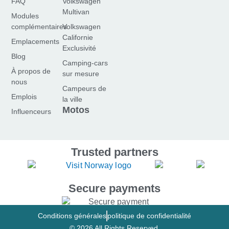
FAQ
Volkswagen
a
n
o
Multivan
Modules
c
s
u
complémentaires
Volkswagen
e
t
t
Californie
Emplacements
b
a
u
Exclusivité
o
g
b
Blog
Camping-cars
o
r
e
À propos de
sur mesure
k
a
nous
Campeurs de
-
m
Emplois
la ville
f
Motos
Influenceurs
Trusted partners
Secure payments
Conditions générales
politique de confidentialité
© 2026 All Rights Reserved.