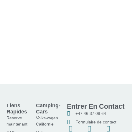
Liens
Camping-
Entrer En Contact
Rapides
Cars
+47 46 37 08 64
Reserve
Volkswagen
Formulaire de contact
maintenant
Californie
F
I
Y