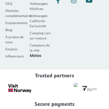
FAQ
Volkswagen
a
n
o
Multivan
Modules
c
s
u
complémentaires
Volkswagen
e
t
t
Californie
Emplacements
b
a
u
Exclusivité
o
g
b
Blog
Camping-cars
o
r
e
À propos de
sur mesure
k
a
nous
Campeurs de
-
m
Emplois
la ville
f
Motos
Influenceurs
Trusted partners
Secure payments