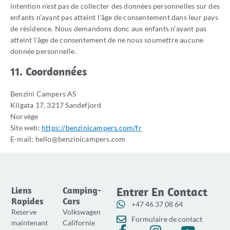
intention n'est pas de collecter des données personnelles sur des
enfants n'ayant pas atteint l'âge de consentement dans leur pays
de résidence. Nous demandons donc aux enfants n’ayant pas
atteint l’âge de consentement de ne nous soumettre aucune
donnée personnelle.
11. Coordonnées
Benzini Campers AS
Kilgata 17, 3217 Sandefjord
Norvège
Site web:
https://benzinicampers.com/fr
E-mail:
hello@
benzinicampers.com
Liens
Camping-
Entrer En Contact
Rapides
Cars
+47 46 37 08 64
Reserve
Volkswagen
Formulaire de contact
maintenant
Californie
F
I
Y