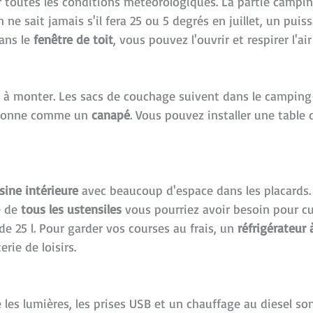
r toutes les conditions météorologiques. La partie campin
ne sait jamais s'il fera 25 ou 5 degrés en juillet, un pui
dans le
fenêtre de toit
, vous pouvez l'ouvrir et respirer l'air
e à monter. Les sacs de couchage suivent dans le camping-ca
onctionne comme un
canapé
. Vous pouvez installer une table 
sine intérieure
avec beaucoup d'espace dans les placards. 
e de
tous les ustensiles
vous pourriez avoir besoin pour cui
e 25 l. Pour garder vos courses au frais, un
réfrigérateur
rie de loisirs.
ue les lumières, les prises USB et un chauffage au diesel s