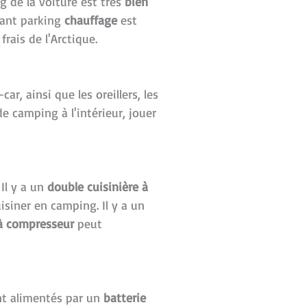
g de la voiture est très
bien
ssant parking
chauffage
est
 frais de l'Arctique.
r, ainsi que les oreillers, les
de camping à l'intérieur, jouer
Il y a un
double cuisinière à
siner en camping. Il y a un
 à compresseur
peut
ont alimentés par un
batterie