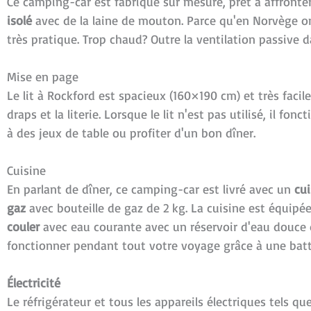
Ce camping-car est fabriqué sur mesure, prêt à affronte
isolé
avec de la laine de mouton. Parce qu'en Norvège on 
très pratique. Trop chaud? Outre la ventilation passive 
Mise en page
Le lit à Rockford est spacieux (160×190 cm) et très facil
draps et la literie. Lorsque le lit n'est pas utilisé, il f
à des jeux de table ou profiter d'un bon dîner.
Cuisine
En parlant de dîner, ce camping-car est livré avec un
cui
gaz
avec bouteille de gaz de 2 kg. La cuisine est équipé
couler
avec eau courante avec un réservoir d'eau douce d
fonctionner pendant tout votre voyage grâce à une batte
Électricité
Le réfrigérateur et tous les appareils électriques tels q