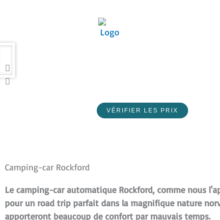
Aller
au
contenu
Reproducir
VÉRIFIER LES PRIX
Camping-car Rockford
Le camping-car automatique Rockford, comme nous l'app
pour un road trip parfait dans la magnifique nature norv
apporteront beaucoup de confort par mauvais temps.