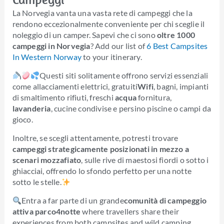
La Norvegia vanta una vasta rete di campeggi che la
rendono eccezionalmente conveniente per chi sceglie il
noleggio di un camper. Sapevi che ci sono
oltre 1000
campeggi in Norvegia
? Add our list of
6 Best Campsites
In Western Norway
to your itinerary.
Questi siti solitamente offrono servizi essenziali
come allacciamenti elettrici, gratuiti
Wifi
, bagni, impianti
di smaltimento rifiuti, freschi
acqua
fornitura,
lavanderia
, cucine condivise e persino piscine o campi da
gioco.
Inoltre, se scegli attentamente, potresti trovare
campeggi strategicamente posizionati in mezzo a
scenari mozzafiato
, sulle rive di maestosi fiordi o sotto i
ghiacciai, offrendo lo sfondo perfetto per una notte
sotto le stelle.
Entra a far parte di un grande
comunità di campeggio
attiva
parco4notte
where travellers share their
experiences from both campsites and wild camping