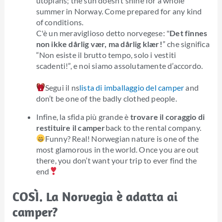
utopians; the sun doesn’t shine for a whole
summer in Norway. Come prepared for any kind
of conditions.
C'è un meraviglioso detto norvegese: "
Det finnes
non ikke dårlig vær, ma dårlig klær!
” che significa
“Non esiste il brutto tempo, solo i vestiti
scadenti!”, e noi siamo assolutamente d’accordo.
Segui il ns
lista di imballaggio del camper
and
don’t be one of the badly clothed people.
Infine, la sfida più grande è
trovare il coraggio di
restituire il camper
back to the rental company.
Funny? Real! Norwegian nature is one of the
most glamorous in the world. Once you are out
there, you don’t want your trip to ever find the
end
COSÌ. La Norvegia è adatta ai
camper?