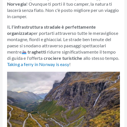
Norvegia
! Ovunque ti porti il tuo camper, la natura ti
lascerà senza fiato. Non c'è posto migliore per un viaggio
in camper.
IL
l'infrastruttura stradale è perfettamente
organizzata
per portarti attraverso tutte le meravigliose
montagne, fiordi e ghiacciai. Le strade ben tenute del
paese si snodano attraverso paesaggi spettacolari
mentre
traghetti
ridurre significativamente il tempo
di guida e l'offerta
crociere turistiche
allo stesso tempo.
Taking a ferry in Norway is easy
!