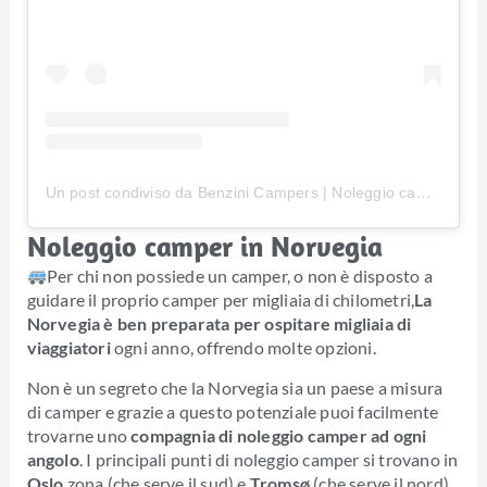
Un post condiviso da Benzini Campers | Noleggio camper Norvegia (@benzinicampers)
Noleggio camper in Norvegia
Per chi non possiede un camper, o non è disposto a
guidare il proprio camper per migliaia di chilometri,
La
Norvegia è ben preparata per ospitare migliaia di
viaggiatori
ogni anno, offrendo molte opzioni.
Non è un segreto che la Norvegia sia un paese a misura
di camper e grazie a questo potenziale puoi facilmente
trovarne uno
compagnia di noleggio camper ad ogni
angolo
. I principali punti di noleggio camper si trovano in
Oslo
zona (che serve il sud) e
Tromsø
(che serve il nord),