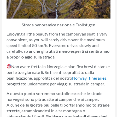
Strada panoramica nazionale Trollstigen
Enjoying all the beauty from the campervan seat is very
convenient, as you will rarely drive over the maximum
speed limit of 80 km/h. Everyone drives slowly and
carefully, so
anche gli autisti meno esperti si sentiranno
a proprio agio
sulla strada.
Non avere fretta in Norvegia e pianifica brevi distanze
per le tue giornate lì. Se ti senti sopraffatto dalla
pianificazione, approfitta del nostro
Norway itineraries
,
progettato unicamente per viaggi su strada in camper.
A questo punto vorremmo sottolineare che le strade
norvegesi sono più adatte ai camper che ai camper.
Alcune delle giostre più belle ti porteranno molto
strade
strette
, arrampicandosi in alta montagna o
abbracciando i fiordi.
Guidare un veicolo di dimensioni