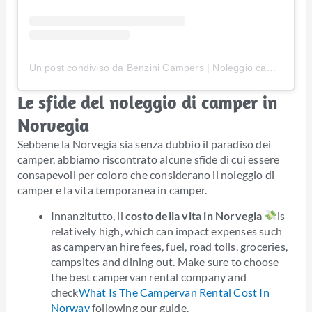
Un post condiviso da Benzini Campers | Noleggio camper Norvegia (@benzinicampers)
Le sfide del noleggio di camper in
Norvegia
Sebbene la Norvegia sia senza dubbio il paradiso dei
camper, abbiamo riscontrato alcune sfide di cui essere
consapevoli per coloro che considerano il noleggio di
camper e la vita temporanea in camper.
Innanzitutto, il
costo della vita in Norvegia
is
relatively high, which can impact expenses such
as campervan hire fees, fuel, road tolls, groceries,
campsites and dining out. Make sure to choose
the best campervan rental company and
check
What Is The Campervan Rental Cost In
Norway
following our guide.