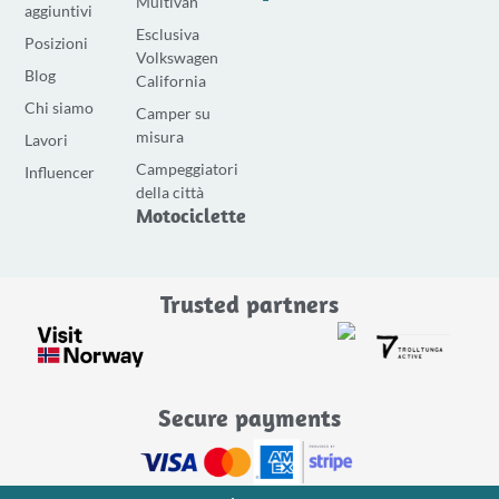
Multivan
a
n
o
aggiuntivi
Esclusiva
c
s
u
Posizioni
Volkswagen
e
t
t
Blog
California
b
a
u
Chi siamo
Camper su
o
g
b
misura
Lavori
o
r
e
Campeggiatori
Influencer
k
a
della città
-
m
Motociclette
f
Trusted partners
Secure payments