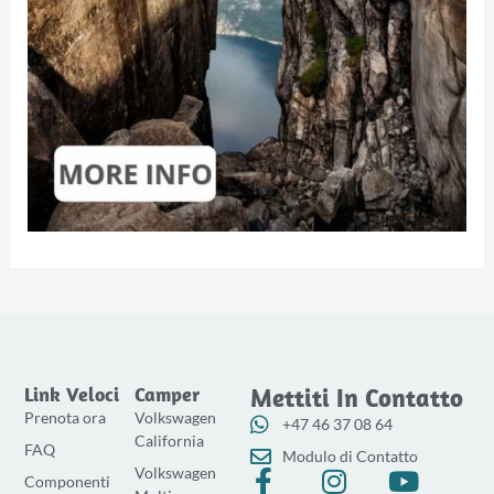
Link Veloci
Camper
Mettiti In Contatto
Prenota ora
Volkswagen
+47 46 37 08 64
California
FAQ
Modulo di Contatto
Volkswagen
F
I
Y
Componenti