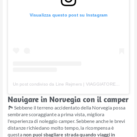
Visualizza questo post su Instagram
Un post condiviso da Line Rejmers | VIAGGIATORE
(@lin
Navigare in Norvegia con il camper
🏞 Sebbene il terreno accidentato della Norvegia possa
sembrare scoraggiante a prima vista, migliora
l'esperienza di noleggio camper. Sebbene anche le brevi
distanze richiedano molto tempo, la ricompensa è
questa
non puoi sbagliare strada quando viaggi in