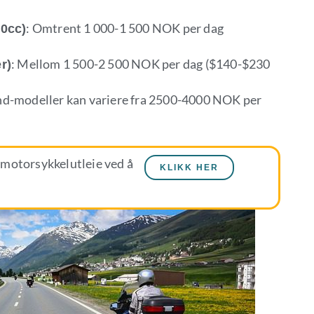
: Omtrent 1 000-1 500 NOK per dag
00cc)
: Mellom 1 500-2 500 NOK per dag ($140-$230
r)
nd-modeller kan variere fra 2500-4000 NOK per
 motorsykkelutleie ved å
KLIKK HER