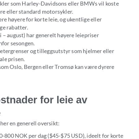
kler som Harley-Davidsons eller BMWs vil koste
re eller standard motorsykler.
re høyere for korte leie, og ukentlige eller
ge rabatter.
i – august) har generelt høyere leiepriser
for sesongen.
metergrenser og tilleggsutstyr som hjelmer eller
le prisen.
r som Oslo, Bergen eller Tromsø kan være dyrere
stnader for leie av
e
 her en generell oversikt:
0-800 NOK per dag ($45-$75 USD), ideelt for korte