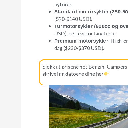
byturer.
Standard motorsykler (250-5
($90-$140 USD).
Turmotorsykler (600cc og ove
USD), perfekt for langturer.
: High-e
Premium motorsykler
dag ($230-$370 USD).
Sjekk ut prisene hos Benzini Campers
skrive inn datoene dine her