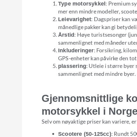
: Premium sy
Type motorsykkel
mer enn mindre modeller, scoote
: Dagspriser kan væ
Leievarighet
månedlige pakker kan gi betydeli
: Høye turistsesonger (jun
Årstid
sammenlignet med måneder uten
: Forsikring, kilo
Inkluderinger
GPS-enheter kan påvirke den tota
: Utleie i større bye
plassering
sammenlignet med mindre byer.
Gjennomsnittlige ko
motorsykkel i Norg
Selv om nøyaktige priser kan variere, er
: Rundt 50
Scootere (50-125cc)