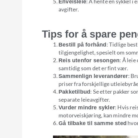
: Å hente en sykkel i
Enveisleie
avgifter.
Tips for å spare pen
: Tidlige bes
Bestill på forhånd
tilgjengelighet, spesielt om so
: Å lei
Reis utenfor sesongen
samtidig som det er fint vær.
: B
Sammenlign leverandører
priser fra forskjellige utleiebyråe
: Se etter pakker so
Pakketilbud
separate leieavgifter.
: Hvis re
Vurder mindre sykler
motorveiskjøring, kan mindre mo
hvor
Gå tilbake til samme sted