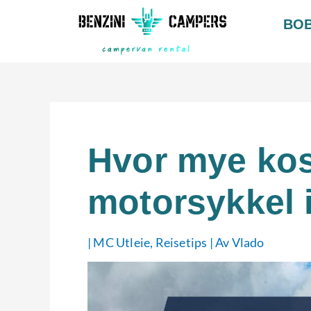
Hopp
BOB
rett
til
innholdet
Hvor mye kost
motorsykkel 
|
MC Utleie
,
Reisetips
| Av
Vlado