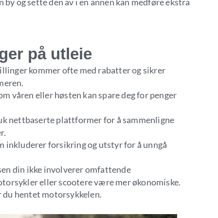
 en by og sette den av i en annen kan medføre ekstra
ger på utleie
tillinger kommer ofte med rabatter og sikrer
mmeren.
e om våren eller høsten kan spare deg for penger
ruk nettbaserte plattformer for å sammenligne
r.
m inkluderer forsikring og utstyr for å unngå
isen din ikke involverer omfattende
torsykler eller scootere være mer økonomiske.
 du hentet motorsykkelen.