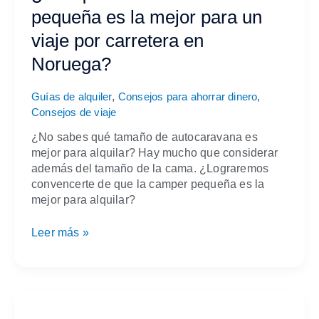
autocaravana
pequeña es la mejor para un
pequeña
es
viaje por carretera en
la
Noruega?
mejor
para
,
,
un
Guías de alquiler
Consejos para ahorrar dinero
viaje
Consejos de viaje
por
¿No sabes qué tamaño de autocaravana es
carretera
mejor para alquilar? Hay mucho que considerar
en
además del tamaño de la cama. ¿Lograremos
Noruega?
convencerte de que la camper pequeña es la
mejor para alquilar?
Leer más »
3
miedos