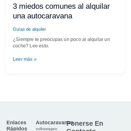
comunes
3 miedos comunes al alquilar
al
una autocaravana
alquilar
una
autocaravana
Guías de alquiler
¿Siempre te preocupas un poco al alquilar un
coche? Lee esto.
Leer más »
Enlaces
Autocaravanas
Ponerse En
Rápidos
volkswagen