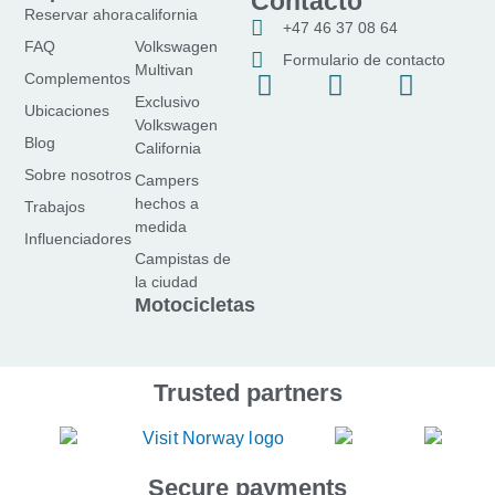
Contacto
Reservar ahora
california
+47 46 37 08 64
FAQ
Volkswagen
Formulario de contacto
Multivan
f
I
Y
Complementos
Exclusivo
a
n
o
Ubicaciones
Volkswagen
c
s
u
Blog
California
e
t
T
Sobre nosotros
Campers
b
a
u
hechos a
Trabajos
o
g
b
medida
Influenciadores
o
r
e
Campistas de
k
a
la ciudad
-
m
Motocicletas
f
Trusted partners
Secure payments