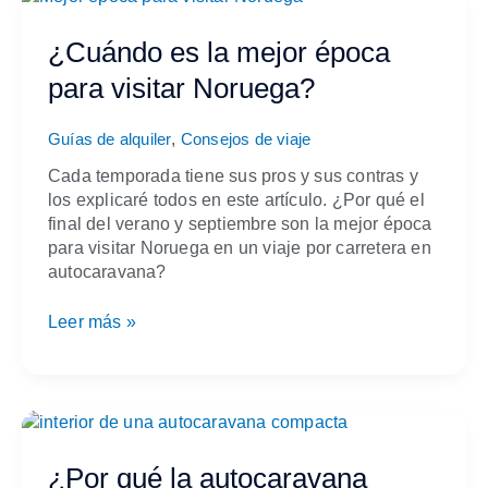
es
la
¿Cuándo es la mejor época
mejor
para visitar Noruega?
época
para
,
visitar
Guías de alquiler
Consejos de viaje
Noruega?
Cada temporada tiene sus pros y sus contras y
los explicaré todos en este artículo. ¿Por qué el
final del verano y septiembre son la mejor época
para visitar Noruega en un viaje por carretera en
autocaravana?
Leer más »
¿Por
qué
la
¿Por qué la autocaravana