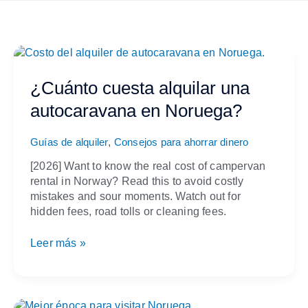
¿Cuánto
cuesta
alquilar
¿Cuánto cuesta alquilar una
una
autocaravana en Noruega?
autocaravana
en
,
Noruega?
Guías de alquiler
Consejos para ahorrar dinero
[2026] Want to know the real cost of campervan
rental in Norway? Read this to avoid costly
mistakes and sour moments. Watch out for
hidden fees, road tolls or cleaning fees.
Leer más »
¿Cuándo