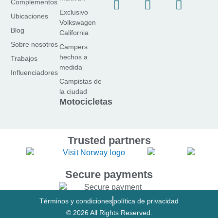
f
I
Y
Complementos
Exclusivo
a
n
o
Ubicaciones
Volkswagen
c
s
u
Blog
California
e
t
T
Sobre nosotros
Campers
b
a
u
hechos a
Trabajos
o
g
b
medida
Influenciadores
o
r
e
Campistas de
k
a
la ciudad
-
m
Motocicletas
f
Trusted partners
Secure payments
Términos y condiciones
política de privacidad
© 2026 All Rights Reserved.