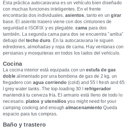
Esta práctica autocaravana es un vehículo bien diseñado
con muchas funciones inteligentes. En el frente
encontrarás dos individuales.
asientos
, tanto en un
girar
base. El asiento trasero viene con dos cinturones de
seguridad e ISOFIX y es plegable.
cama
para dos
también. La segunda cama para dos se encuentra "arriba"
debajo del
techo duro
. En la autocaravana le siguen
edredones, almohadas y ropa de cama. Hay ventanas con
persianas y mosquiteras en todos los lados del vehículo.
Cocina
La cocina interior está equipada con un
estufa de gas
doble
alimentado por una bombona de gas de 2 kg, un
fregadero con
agua corriendo
(cold) and 55 l fresh and 65
l grey water tanks. The top-loading 30 l
refrigerador
mantendrá tu cerveza fría. El armario está lleno de todo lo
necesario.
platos y utensilios
you might need for your
camping cooking and enough
almacenamiento
Queda
espacio para tus compras.
Baño y trastero