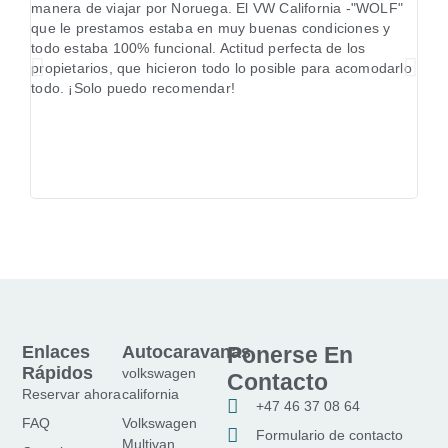
manera de viajar por Noruega. El VW California -"WOLF"
mara
que le prestamos estaba en muy buenas condiciones y
7200
todo estaba 100% funcional. Actitud perfecta de los
Wolf
propietarios, que hicieron todo lo posible para acomodarlo
form
todo. ¡Solo puedo recomendar!
plac
y de
volv
Enlaces
Autocaravanas
Ponerse En
Rápidos
volkswagen
Contacto
Reservar ahora
california
+47 46 37 08 64
FAQ
Volkswagen
Formulario de contacto
Multivan