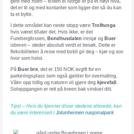
tjent med noen – tilliten til Norge er på et høyt nivå,
det er til og med kontanter som ligger der så du kan
ta et bytte.
I dette området kan neste stopp være
Trolltunga
hvis været tillater det. Hvis ikke, er det
Furebergfossen,
Bondhusdalen
innsjø og
Buer
isbreen – steder absolutt verdt et besøk. Dette er
fleksibiliteten å reise med bobil gir deg – kjør og sov
hvor som helst.
På
Buer bre
, det er 150 NOK avgift for en
parkeringsplass som også gjelder for overnatting.
Våkn opp tidlig og naturen vil gjøre deg
kjevefall
.
Soloppgangen er rett på breen bak vinduet ditt.
Tips! – Hvis du kjenner disse stedene allerede, kan
du være interessert i
Jotunheimen nasjonalpark