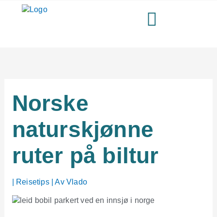
Hopp
rett
til
innholdet
Norske
naturskjønne
ruter på biltur
|
Reisetips
| Av
Vlado