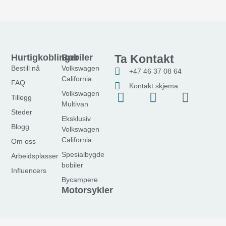
Hurtigkoblinger
Bobiler
Ta Kontakt
Bestill nå
Volkswagen
+47 46 37 08 64
California
FAQ
Kontakt skjema
Volkswagen
F
I
Y
Tillegg
Multivan
a
n
o
Steder
Eksklusiv
c
s
u
Blogg
Volkswagen
e
t
t
California
Om oss
b
a
u
Spesialbygde
Arbeidsplasser
o
g
b
bobiler
o
r
e
Influencers
Bycampere
k
a
Motorsykler
-
m
f