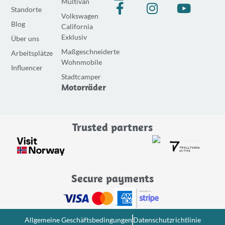
Multivan
F
I
Y
Standorte
Volkswagen
a
n
o
Blog
California
c
s
u
Exklusiv
Über uns
e
t
t
Maßgeschneiderte
Arbeitsplätze
b
a
u
Wohnmobile
o
g
b
Influencer
Stadtcamper
o
r
e
Motorräder
k
a
-
m
f
Trusted partners
Secure payments
Allgemeine Geschäftsbedingungen
Datenschutzrichtlinie