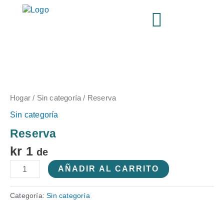
Ir
al
contenido
Booking
cantidad
Hogar
/
Sin categoría
/ Reserva
Sin categoría
Reserva
kr
1
de
AÑADIR AL CARRITO
Categoría:
Sin categoría