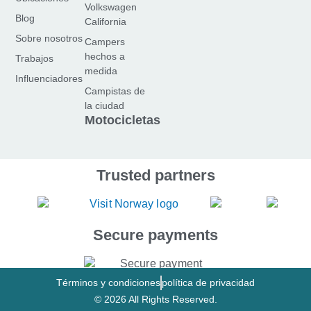
Volkswagen
c
s
u
Blog
California
e
t
T
Sobre nosotros
Campers
b
a
u
hechos a
Trabajos
o
g
b
medida
Influenciadores
o
r
e
Campistas de
k
a
la ciudad
-
m
Motocicletas
f
Trusted partners
Secure payments
Términos y condiciones
política de privacidad
© 2026 All Rights Reserved.