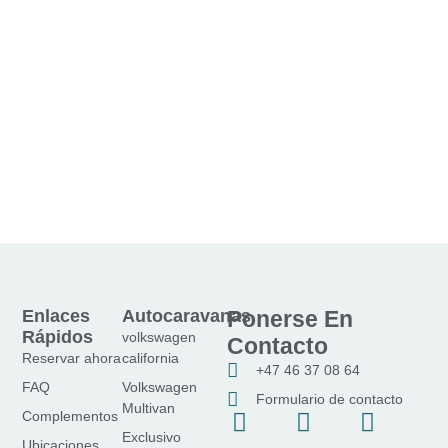
Enlaces
Autocaravanas
Ponerse En
Rápidos
volkswagen
Contacto
Reservar ahora
california
+47 46 37 08 64
FAQ
Volkswagen
Formulario de contacto
Multivan
f
I
Y
Complementos
Exclusivo
a
n
o
Ubicaciones